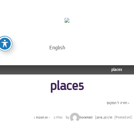
English
place5
place5
‹ חזרה ל
המקום
Posted o
מרץ 23, 2016
by
lioramati
נשלח ב
—
אין תגובות ↓