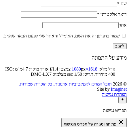
שם
*
דואר אלקטרוני
*
אתר
שמור בדפדפן זה את השם, האימייל והאתר שלי לפעם הבאה שאגיב.
מידע על התמונה
גודל מלא:
1618×1080
px
צמצם: f/1.4
אורך מוקד: 4.7מ"מ
ISO:
400
מהירות תריס: 1/50 sec
מצלמה: DMC-LX7
© 2026
תובל המרכז לאפקטיביות ארגונית. כל הזכויות שמורות.‏
Site by
Imaginet
הצהרת נגישות
תפריט נגישות
close
פתיחה וסגירה של תפריט הנגישות