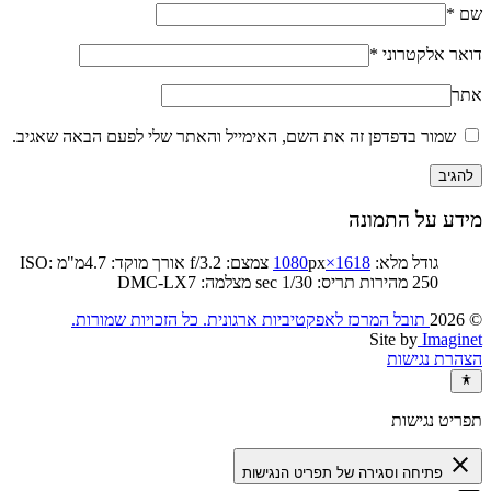
שם
*
דואר אלקטרוני
*
אתר
שמור בדפדפן זה את השם, האימייל והאתר שלי לפעם הבאה שאגיב.
מידע על התמונה
גודל מלא:
1618×1080
px
צמצם: f/3.2
אורך מוקד: 4.7מ"מ
ISO:
250
מהירות תריס: 1/30 sec
מצלמה: DMC-LX7
© 2026
תובל המרכז לאפקטיביות ארגונית. כל הזכויות שמורות.‏
Site by
Imaginet
הצהרת נגישות
תפריט נגישות
close
פתיחה וסגירה של תפריט הנגישות