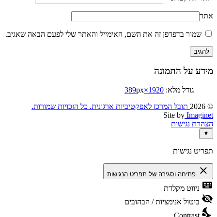
אתר
שמור בדפדפן זה את השם, האימייל והאתר שלי לפעם הבאה שאגיב.
מידע על התמונה
גודל מלא:
1920×389
px
© 2026
תובל המרכז לאפקטיביות ארגונית. כל הזכויות שמורות.‏
Site by
Imaginet
הצהרת נגישות
תפריט נגישות
close
פתיחה וסגירה של תפריט הנגישות
keyboard
ניווט מקלדת
visibility_off
ביטול אנימציות / הבהובים
nights_stay
Contrast