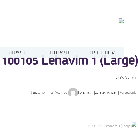
עמוד הבית
מי אנחנו
השיטה
100105 Lehavim 1 (Large)
‹ חזרה ל
גלריה
Posted on
פברואר 24, 2016
by
lioramati
נשלח ב
—
אין תגובות ↓