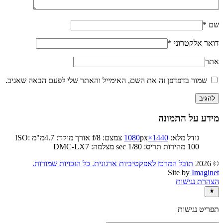
שם
*
דואר אלקטרוני
*
אתר
שמור בדפדפן זה את השם, האימייל והאתר שלי לפעם הבאה שאגיב.
מידע על התמונה
גודל מלא:
1440×1080
px
צמצם: f/8
אורך מוקד: 4.7מ"מ
ISO:
100
מהירות תריס: 1/80 sec
מצלמה: DMC-LX7
© 2026
תובל המרכז לאפקטיביות ארגונית. כל הזכויות שמורות.‏
Site by
Imaginet
הצהרת נגישות
תפריט נגישות