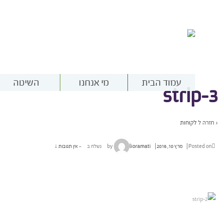
עמוד הבית
מי אנחנו
השיטה
strip-3
‹ חזרה ל
לקוחות
Posted on
מרץ 10, 2016
by
lioramati
נשלח ב
—
אין תגובות ↓