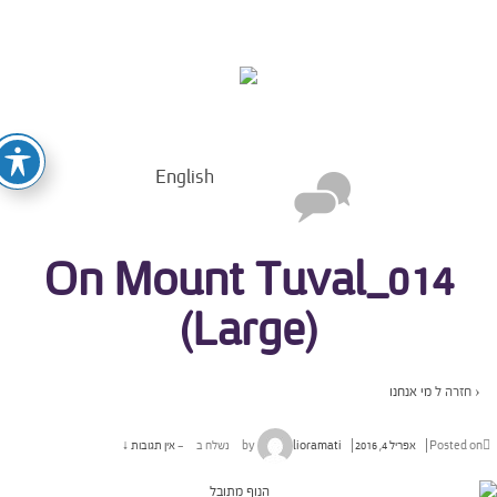
English
On Mount Tuval_014
(Large)
‹ חזרה ל
מי אנחנו
Posted o
אפריל 4, 2016
by
lioramati
נשלח ב
—
אין תגובות ↓